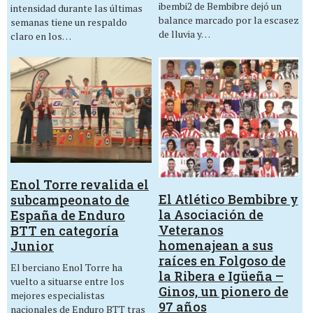
ibembi2 de Bembibre dejó un
intensidad durante las últimas
balance marcado por la escasez
semanas tiene un respaldo
de lluvia y…
claro en los…
Enol Torre revalida el
El Atlético Bembibre y
subcampeonato de
la Asociación de
España de Enduro
Veteranos
BTT en categoría
homenajean a sus
Junior
raíces en Folgoso de
El berciano Enol Torre ha
la Ribera e Igüeña –
vuelto a situarse entre los
Ginos, un pionero de
mejores especialistas
97 años
nacionales de Enduro BTT tras