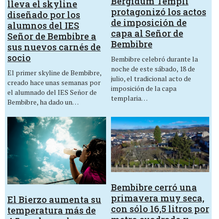
Bergidum Templi
lleva el skyline
protagonizó los actos
diseñado por los
de imposición de
alumnos del IES
capa al Señor de
Señor de Bembibre a
Bembibre
sus nuevos carnés de
socio
Bembibre celebró durante la
noche de este sábado, 18 de
El primer skyline de Bembibre,
julio, el tradicional acto de
creado hace unas semanas por
imposición de la capa
el alumnado del IES Señor de
templaria…
Bembibre, ha dado un…
Bembibre cerró una
primavera muy seca,
El Bierzo aumenta su
con sólo 16,5 litros por
temperatura más de