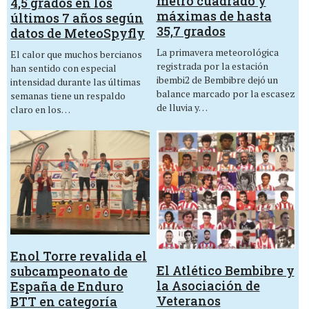
metro cuadrado y
4,5 grados en los
máximas de hasta
últimos 7 años según
35,7 grados
datos de MeteoSpyfly
La primavera meteorológica
El calor que muchos bercianos
registrada por la estación
han sentido con especial
ibembi2 de Bembibre dejó un
intensidad durante las últimas
balance marcado por la escasez
semanas tiene un respaldo
de lluvia y…
claro en los…
Enol Torre revalida el
El Atlético Bembibre y
subcampeonato de
la Asociación de
España de Enduro
Veteranos
BTT en categoría