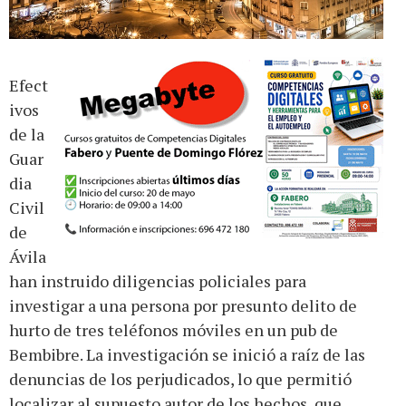
Efect
ivos
de la
Guar
dia
Civil
de
Ávila
han instruido diligencias policiales para
investigar a una persona por presunto delito de
hurto de tres teléfonos móviles en un pub de
Bembibre. La investigación se inició a raíz de las
denuncias de los perjudicados, lo que permitió
localizar al supuesto autor de los hechos, que