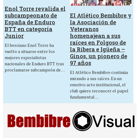
Enol Torre revalida el
El Atlético Bembibre y
subcampeonato de
la Asociación de
España de Enduro
Veteranos
BTT en categoría
homenajean a sus
Junior
raíces en Folgoso de
El berciano Enol Torre ha
la Ribera e Igüeña –
vuelto a situarse entre los
Ginos, un pionero de
mejores especialistas
97 años
nacionales de Enduro BTT tras
proclamarse subcampeón de…
El Atlético Bembibre continúa
mirando a sus raíces. En un
emotivo acto institucional, el
club quiere reconocer el papel
fundamental…