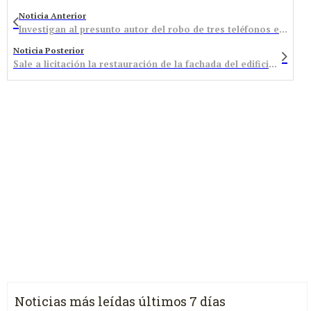
Noticia Anterior
Investigan al presunto autor del robo de tres teléfonos en un pub de Bembibre la noche de Reyes
Noticia Posterior
Sale a licitación la restauración de la fachada del edificio Villarejo y renovación de redes en Bembibre
Noticias más leídas últimos 7 días