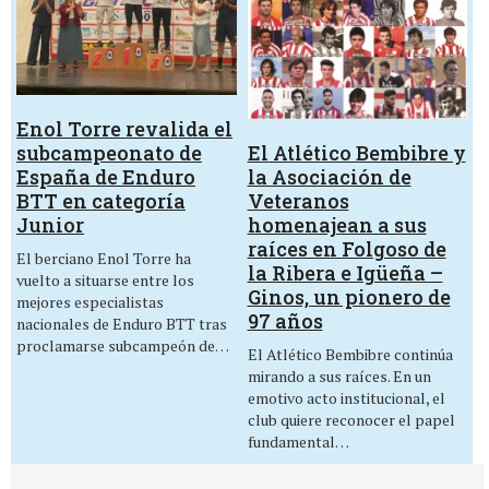
Enol Torre revalida el
El Atlético Bembibre y
subcampeonato de
la Asociación de
España de Enduro
Veteranos
BTT en categoría
homenajean a sus
Junior
raíces en Folgoso de
El berciano Enol Torre ha
la Ribera e Igüeña –
vuelto a situarse entre los
Ginos, un pionero de
mejores especialistas
97 años
nacionales de Enduro BTT tras
proclamarse subcampeón de…
El Atlético Bembibre continúa
mirando a sus raíces. En un
emotivo acto institucional, el
club quiere reconocer el papel
fundamental…