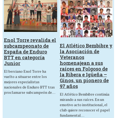
Enol Torre revalida el
El Atlético Bembibre y
subcampeonato de
la Asociación de
España de Enduro
Veteranos
BTT en categoría
homenajean a sus
Junior
raíces en Folgoso de
El berciano Enol Torre ha
la Ribera e Igüeña –
vuelto a situarse entre los
Ginos, un pionero de
mejores especialistas
97 años
nacionales de Enduro BTT tras
proclamarse subcampeón de…
El Atlético Bembibre continúa
mirando a sus raíces. En un
emotivo acto institucional, el
club quiere reconocer el papel
fundamental…