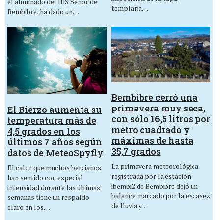
el alumnado del IES Señor de
templaria…
Bembibre, ha dado un…
Bembibre cerró una
primavera muy seca,
El Bierzo aumenta su
con sólo 16,5 litros por
temperatura más de
metro cuadrado y
4,5 grados en los
máximas de hasta
últimos 7 años según
35,7 grados
datos de MeteoSpyfly
La primavera meteorológica
El calor que muchos bercianos
registrada por la estación
han sentido con especial
ibembi2 de Bembibre dejó un
intensidad durante las últimas
balance marcado por la escasez
semanas tiene un respaldo
de lluvia y…
claro en los…