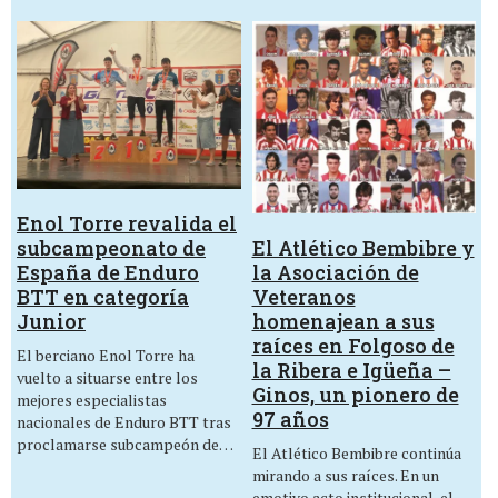
Enol Torre revalida el
El Atlético Bembibre y
subcampeonato de
la Asociación de
España de Enduro
Veteranos
BTT en categoría
homenajean a sus
Junior
raíces en Folgoso de
El berciano Enol Torre ha
la Ribera e Igüeña –
vuelto a situarse entre los
Ginos, un pionero de
mejores especialistas
97 años
nacionales de Enduro BTT tras
proclamarse subcampeón de…
El Atlético Bembibre continúa
mirando a sus raíces. En un
emotivo acto institucional, el