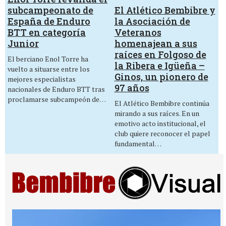
El Atlético Bembibre y
subcampeonato de
la Asociación de
España de Enduro
Veteranos
BTT en categoría
homenajean a sus
Junior
raíces en Folgoso de
El berciano Enol Torre ha
la Ribera e Igüeña –
vuelto a situarse entre los
Ginos, un pionero de
mejores especialistas
97 años
nacionales de Enduro BTT tras
proclamarse subcampeón de…
El Atlético Bembibre continúa
mirando a sus raíces. En un
emotivo acto institucional, el
club quiere reconocer el papel
fundamental…