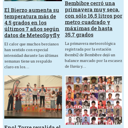
Bembibre cerró una
primavera muy seca,
El Bierzo aumenta su
con sólo 16,5 litros por
temperatura más de
metro cuadrado y
4,5 grados en los
máximas de hasta
últimos 7 años según
35,7 grados
datos de MeteoSpyfly
La primavera meteorológica
El calor que muchos bercianos
registrada por la estación
han sentido con especial
ibembi2 de Bembibre dejó un
intensidad durante las últimas
balance marcado por la escasez
semanas tiene un respaldo
de lluvia y…
claro en los…
Enol Torre revalida el