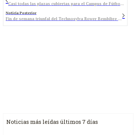
Casi todas las plazas cubiertas para el Campus de Fútbol de la Asociación de Veteranos del Atlético Bembibre
Noticia Posterior
Fin de semana triunfal del Technosylva Rower Bembibre Cycling Team en Portugal
Noticias más leídas últimos 7 días