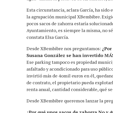
Esta circunstancia, aclara García, ha sido
la agrupación municipal XBembibre. Exigi
pocos sacos de zahorra estaría soluciona
Ayuntamiento, es siempre la misma, no sé 
constata Elsa García.
Desde XBembibre nos preguntamos:
¿Por 
Susana González se han invertido MÁ
Ese parking tampoco es propiedad municipa
asfaltado y acondicionado para uso públi
invirtió más de 4omil euros en él, quedando
de contrato, el propietario pueda explotarl
renta anual, cantidad considerable, qué se
Desde XBembibre queremos lanzar la pregu
¿Por qué unos sacos de zahorra No y 4