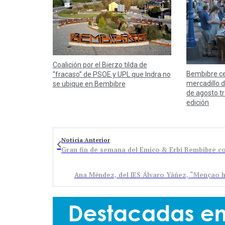
Coalición por el Bierzo tilda de
Bembibre ce
“fracaso” de PSOE y UPL que Indra no
mercadillo 
se ubique en Bembibre
de agosto tr
edición
Noticia Anterior
Ana Méndez, del IES Álvaro Yáñez, “Mençao h