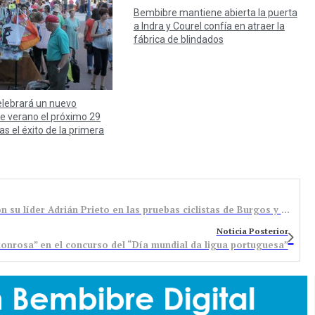
Bembibre mantiene abierta la puerta
a Indra y Courel confía en atraer la
fábrica de blindados
lebrará un nuevo
de verano el próximo 29
as el éxito de la primera
Gran fin de semana del Emico & Erbi Bembibre con su líder Adrián Prieto en las pruebas ciclistas de Burgos y Valladolid
Noticia Posterior
onrosa” en el concurso del “Día mundial da ligua portuguesa”