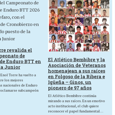
re revalida el
peonato de
El Atlético Bembibre y la
de Enduro BTT en
Asociación de Veteranos
ía Junior
homenajean a sus raíces
 Enol Torre ha vuelto a
en Folgoso de la Ribera e
tre los mejores
Igüeña – Ginos, un
as nacionales de Enduro
pionero de 97 años
roclamarse subcampeón
El Atlético Bembibre continúa
mirando a sus raíces. En un emotivo
acto institucional, el club quiere
reconocer el papel fundamental…