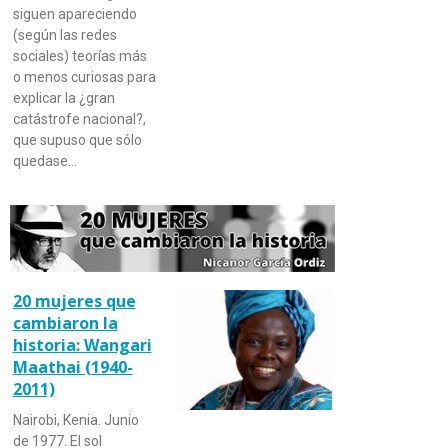
siguen apareciendo
(según las redes
sociales) teorías más
o menos curiosas para
explicar la ¿gran
catástrofe nacional?,
que supuso que sólo
quedase…
20 mujeres que
cambiaron la
historia: Wangari
Maathai (1940-
2011)
Nairobi, Kenia. Junio
de 1977. El sol