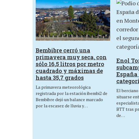
Bembibre cerró una
primavera muy seca, con
Enol Tor
sólo 16,5 litros por metro
subcam
cuadrado y máximas de
España 
hasta 35,7 grados
categor
La primavera meteorológica
El berciano
registrada por la estación ibembi2 de
situarse en
Bembibre dejó un balance marcado
especialist
por la escasez de lluvia y…
BTT tras p
de…