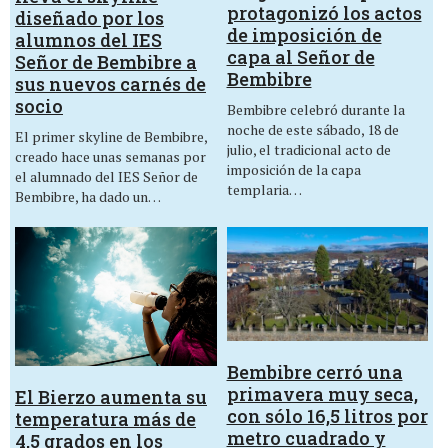
protagonizó los actos
diseñado por los
de imposición de
alumnos del IES
capa al Señor de
Señor de Bembibre a
Bembibre
sus nuevos carnés de
socio
Bembibre celebró durante la
noche de este sábado, 18 de
El primer skyline de Bembibre,
julio, el tradicional acto de
creado hace unas semanas por
imposición de la capa
el alumnado del IES Señor de
templaria…
Bembibre, ha dado un…
Bembibre cerró una
primavera muy seca,
El Bierzo aumenta su
con sólo 16,5 litros por
temperatura más de
metro cuadrado y
4,5 grados en los