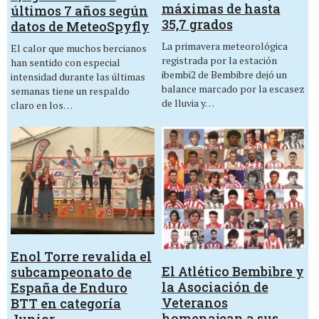
máximas de hasta
últimos 7 años según
35,7 grados
datos de MeteoSpyfly
La primavera meteorológica
El calor que muchos bercianos
registrada por la estación
han sentido con especial
ibembi2 de Bembibre dejó un
intensidad durante las últimas
balance marcado por la escasez
semanas tiene un respaldo
de lluvia y…
claro en los…
Enol Torre revalida el
El Atlético Bembibre y
subcampeonato de
la Asociación de
España de Enduro
Veteranos
BTT en categoría
homenajean a sus
Junior