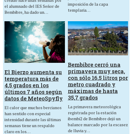
creado hace unas semanas por
imposición de la capa
el alumnado del IES Señor de
templaria…
Bembibre, ha dado un…
Bembibre cerró una
primavera muy seca,
El Bierzo aumenta su
con sólo 16,5 litros por
temperatura más de
metro cuadrado y
4,5 grados en los
máximas de hasta
últimos 7 años según
35,7 grados
datos de MeteoSpyfly
La primavera meteorológica
El calor que muchos bercianos
registrada por la estación
han sentido con especial
ibembi2 de Bembibre dejó un
intensidad durante las últimas
balance marcado por la escasez
semanas tiene un respaldo
de lluvia y…
claro en los…