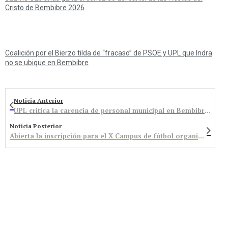
Cristo de Bembibre 2026
Coalición por el Bierzo tilda de “fracaso” de PSOE y UPL que Indra
no se ubique en Bembibre
Noticia Anterior
UPL critica la carencia de personal municipal en Bembibre que aboca a la realización de más horas extraordinarias
Noticia Posterior
Abierta la inscripción para el X Campus de fútbol organizado por la Asociación de Vetaranos del Atlético Bembibre