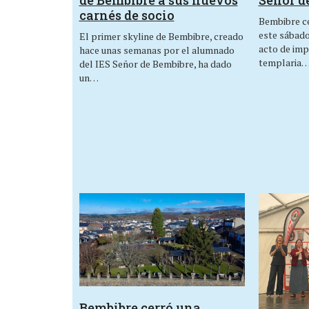
de Bembibre a sus nuevos
Señor d
carnés de socio
Bembibre ce
este sábado,
El primer skyline de Bembibre, creado
acto de imp
hace unas semanas por el alumnado
templaria
del IES Señor de Bembibre, ha dado
un…
Bembibre cerró una