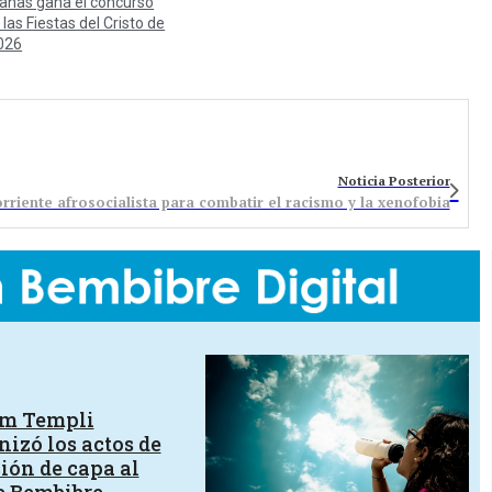
anas gana el concurso
 las Fiestas del Cristo de
026
Noticia Posterior
orriente afrosocialista para combatir el racismo y la xenofobia
um Templi
izó los actos de
ión de capa al