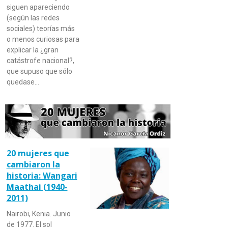
siguen apareciendo
(según las redes
sociales) teorías más
o menos curiosas para
explicar la ¿gran
catástrofe nacional?,
que supuso que sólo
quedase…
20 mujeres que
cambiaron la
historia: Wangari
Maathai (1940-
2011)
Nairobi, Kenia. Junio
de 1977. El sol