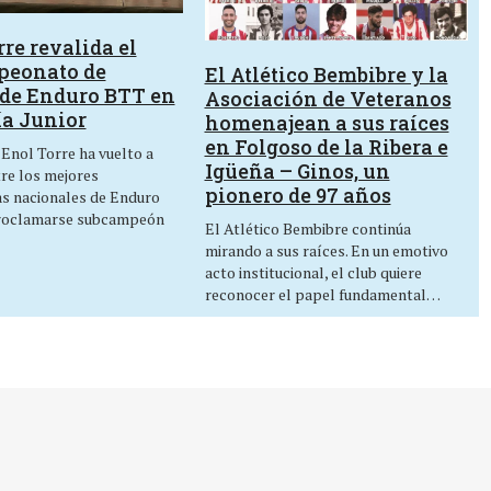
re revalida el
peonato de
El Atlético Bembibre y la
de Enduro BTT en
Asociación de Veteranos
ía Junior
homenajean a sus raíces
en Folgoso de la Ribera e
 Enol Torre ha vuelto a
Igüeña – Ginos, un
tre los mejores
pionero de 97 años
as nacionales de Enduro
roclamarse subcampeón
El Atlético Bembibre continúa
mirando a sus raíces. En un emotivo
acto institucional, el club quiere
reconocer el papel fundamental…