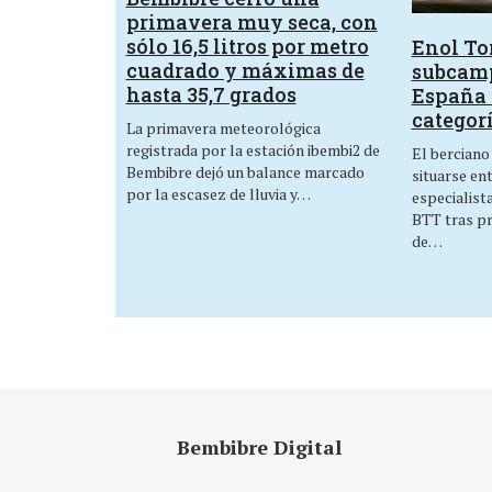
primavera muy seca, con
sólo 16,5 litros por metro
Enol Tor
cuadrado y máximas de
subcam
hasta 35,7 grados
España 
categor
La primavera meteorológica
registrada por la estación ibembi2 de
El berciano
Bembibre dejó un balance marcado
situarse en
por la escasez de lluvia y…
especialist
BTT tras p
de…
Bembibre Digital