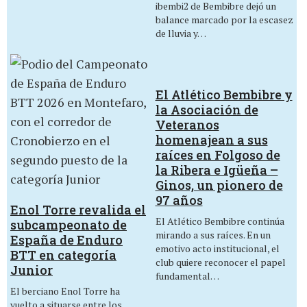
ibembi2 de Bembibre dejó un
balance marcado por la escasez
de lluvia y…
El Atlético Bembibre y
la Asociación de
Veteranos
homenajean a sus
raíces en Folgoso de
la Ribera e Igüeña –
Ginos, un pionero de
97 años
Enol Torre revalida el
El Atlético Bembibre continúa
subcampeonato de
mirando a sus raíces. En un
España de Enduro
emotivo acto institucional, el
BTT en categoría
club quiere reconocer el papel
Junior
fundamental…
El berciano Enol Torre ha
vuelto a situarse entre los