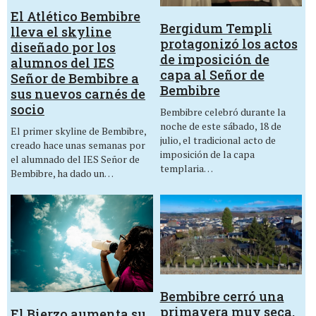
El Atlético Bembibre
Bergidum Templi
lleva el skyline
protagonizó los actos
diseñado por los
de imposición de
alumnos del IES
capa al Señor de
Señor de Bembibre a
Bembibre
sus nuevos carnés de
socio
Bembibre celebró durante la
noche de este sábado, 18 de
El primer skyline de Bembibre,
julio, el tradicional acto de
creado hace unas semanas por
imposición de la capa
el alumnado del IES Señor de
templaria…
Bembibre, ha dado un…
Bembibre cerró una
primavera muy seca,
El Bierzo aumenta su