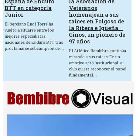
la Asociación de
España de Enduro
Veteranos
BTT en categoría
homenajean a sus
Junior
raíces en Folgoso de
El berciano Enol Torre ha
la Ribera e Igüeña –
vuelto a situarse entre los
Ginos, un pionero de
mejores especialistas
97 años
nacionales de Enduro BTT tras
proclamarse subcampeón de…
El Atlético Bembibre continúa
mirando a sus raíces. En un
emotivo acto institucional, el
club quiere reconocer el papel
fundamental…