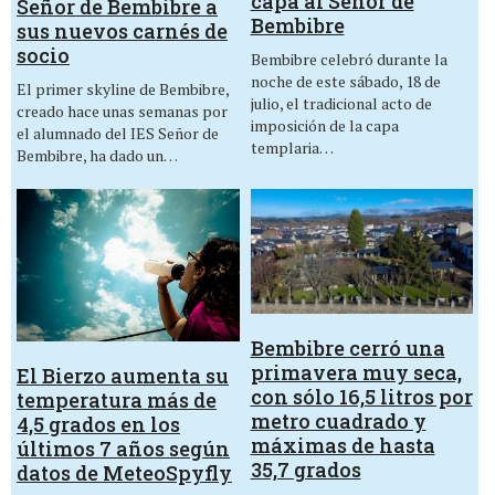
capa al Señor de
Señor de Bembibre a
Bembibre
sus nuevos carnés de
socio
Bembibre celebró durante la
noche de este sábado, 18 de
El primer skyline de Bembibre,
julio, el tradicional acto de
creado hace unas semanas por
imposición de la capa
el alumnado del IES Señor de
templaria…
Bembibre, ha dado un…
Bembibre cerró una
primavera muy seca,
El Bierzo aumenta su
con sólo 16,5 litros por
temperatura más de
metro cuadrado y
4,5 grados en los
máximas de hasta
últimos 7 años según
35,7 grados
datos de MeteoSpyfly