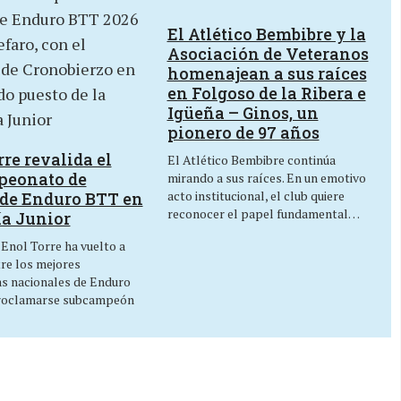
El Atlético Bembibre y la
Asociación de Veteranos
homenajean a sus raíces
en Folgoso de la Ribera e
Igüeña – Ginos, un
pionero de 97 años
re revalida el
El Atlético Bembibre continúa
peonato de
mirando a sus raíces. En un emotivo
acto institucional, el club quiere
de Enduro BTT en
reconocer el papel fundamental…
ía Junior
 Enol Torre ha vuelto a
tre los mejores
as nacionales de Enduro
roclamarse subcampeón