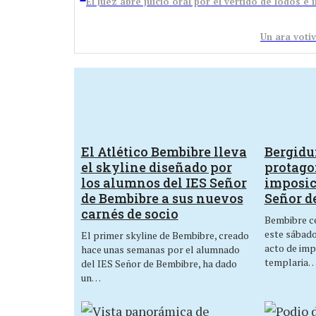
El Juez abre juicio oral por el vertido de lodos e
Un ara votiv
El Atlético Bembibre lleva
Bergid
el skyline diseñado por
protagon
los alumnos del IES Señor
imposic
de Bembibre a sus nuevos
Señor d
carnés de socio
Bembibre ce
este sábado,
El primer skyline de Bembibre, creado
acto de imp
hace unas semanas por el alumnado
templaria
del IES Señor de Bembibre, ha dado
un…