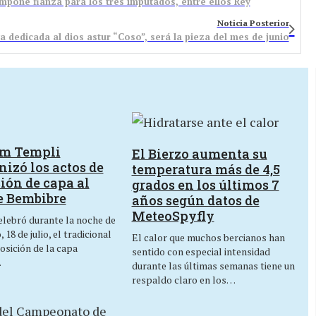
 impone fianza para los tres imputados, entre ellos Rey
Noticia Posterior
a dedicada al dios astur “Coso”, será la pieza del mes de junio
um Templi
El Bierzo aumenta su
izó los actos de
temperatura más de 4,5
ión de capa al
grados en los últimos 7
e Bembibre
años según datos de
MeteoSpyfly
lebró durante la noche de
 18 de julio, el tradicional
El calor que muchos bercianos han
osición de la capa
sentido con especial intensidad
…
durante las últimas semanas tiene un
respaldo claro en los…