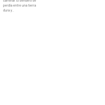
caminar. El sendero se
perdía entre una tierra
dura y…