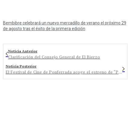
Bembibre celebrará un nuevo mercadillo de verano el próximo 29
de agosto tras el éxito de la primera edición
Noticia Anterior
Clarificación del Consejo General de El Bierzo
Noticia Posterior
El Festival de Cine de Ponferrada acoge el estreno de “Paisajes Interiores”, de Gabriel Folgado