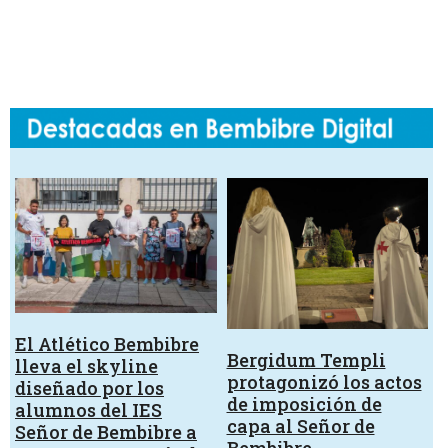
El Atlético Bembibre
Bergidum Templi
lleva el skyline
protagonizó los actos
diseñado por los
de imposición de
alumnos del IES
capa al Señor de
Señor de Bembibre a