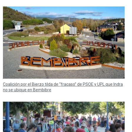
Coalición por el Bierzo tilda de “fracaso” de PSOE y UPL que Indra
no se ubique en Bembibre