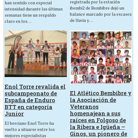
registrada por la estación
han sentido con especial
ibembi2 de Bembibre dejó un
intensidad durante las últimas
balance marcado por la escasez
semanas tiene un respaldo
de lluvia y…
claro en los…
Enol Torre revalida el
El Atlético Bembibre y
subcampeonato de
la Asociación de
España de Enduro
Veteranos
BTT en categoría
homenajean a sus
Junior
raíces en Folgoso de
El berciano Enol Torre ha
la Ribera e Igüeña –
vuelto a situarse entre los
Ginos, un pionero de
mejores especialistas