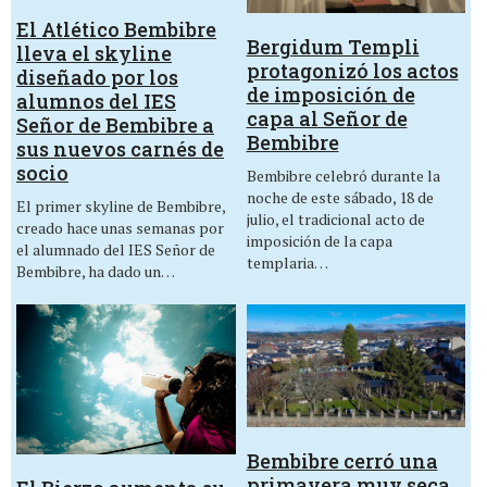
El Atlético Bembibre
Bergidum Templi
lleva el skyline
protagonizó los actos
diseñado por los
de imposición de
alumnos del IES
capa al Señor de
Señor de Bembibre a
Bembibre
sus nuevos carnés de
socio
Bembibre celebró durante la
noche de este sábado, 18 de
El primer skyline de Bembibre,
julio, el tradicional acto de
creado hace unas semanas por
imposición de la capa
el alumnado del IES Señor de
templaria…
Bembibre, ha dado un…
Bembibre cerró una
primavera muy seca,