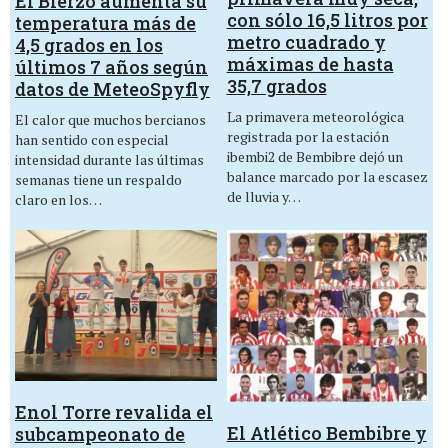
El Bierzo aumenta su
con sólo 16,5 litros por
temperatura más de
metro cuadrado y
4,5 grados en los
máximas de hasta
últimos 7 años según
35,7 grados
datos de MeteoSpyfly
La primavera meteorológica
El calor que muchos bercianos
registrada por la estación
han sentido con especial
ibembi2 de Bembibre dejó un
intensidad durante las últimas
balance marcado por la escasez
semanas tiene un respaldo
de lluvia y…
claro en los…
Enol Torre revalida el
El Atlético Bembibre y
subcampeonato de