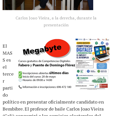
Carlos Joao Vieira, a la derecha, durante la
presentación
El
MAS
S es
el
terce
r
parti
do
político en presentar oficialmente candidato en
Bembibre. El profesor de baile Carlos Joao Vieira
(Cali) concurrirá a los comicios electorales del