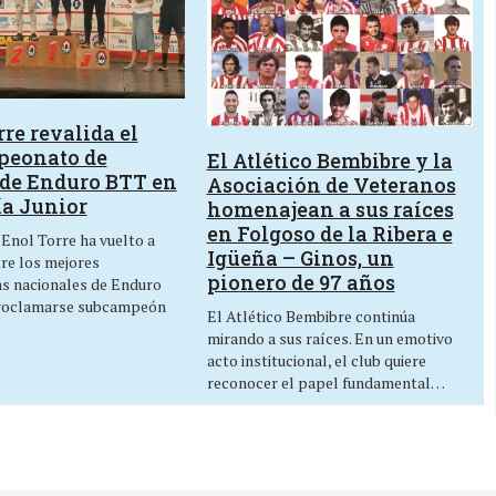
re revalida el
peonato de
El Atlético Bembibre y la
de Enduro BTT en
Asociación de Veteranos
ía Junior
homenajean a sus raíces
en Folgoso de la Ribera e
 Enol Torre ha vuelto a
Igüeña – Ginos, un
tre los mejores
pionero de 97 años
as nacionales de Enduro
roclamarse subcampeón
El Atlético Bembibre continúa
mirando a sus raíces. En un emotivo
acto institucional, el club quiere
reconocer el papel fundamental…