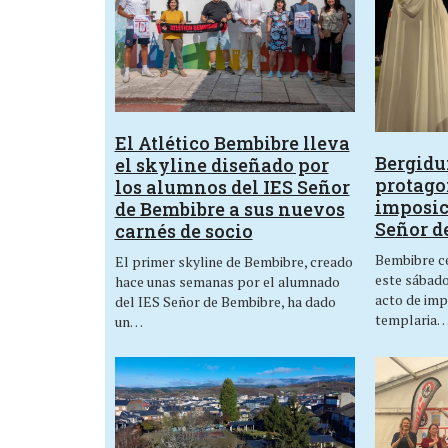
El Atlético Bembibre lleva
Bergid
el skyline diseñado por
protagon
los alumnos del IES Señor
imposic
de Bembibre a sus nuevos
Señor d
carnés de socio
Bembibre ce
El primer skyline de Bembibre, creado
este sábado,
hace unas semanas por el alumnado
acto de imp
del IES Señor de Bembibre, ha dado
templaria
un…