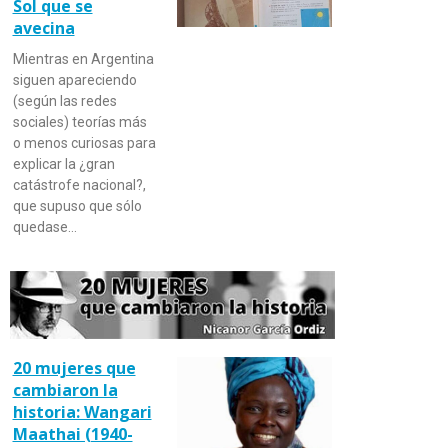
Sol que se
avecina
Mientras en Argentina
siguen apareciendo
(según las redes
sociales) teorías más
o menos curiosas para
explicar la ¿gran
catástrofe nacional?,
que supuso que sólo
quedase…
20 mujeres que
cambiaron la
historia: Wangari
Maathai (1940-