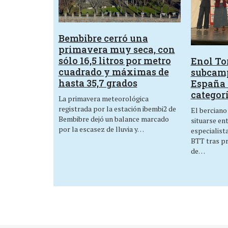
Bembibre cerró una
primavera muy seca, con
sólo 16,5 litros por metro
Enol Tor
cuadrado y máximas de
subcam
hasta 35,7 grados
España 
categor
La primavera meteorológica
registrada por la estación ibembi2 de
El berciano
Bembibre dejó un balance marcado
situarse en
por la escasez de lluvia y…
especialist
BTT tras p
de…