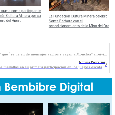
 suma como participante
ión Cultura Minera por su
La Fundación Cultura Minera celebró
nero del Hierro
Santa Bárbara con el
acondicionamiento de la Mina del Oro
El grupo socialista pide a todos los cargos del PP que “se dejen de mensajes vacíos y vayan a Moncloa” a reivindicar el carbón
Noticia Posterior
Finaliza la escuela municipal de Bádminton, con dos medallas en su primera participación en los juegos escolares