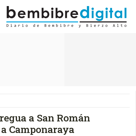
tregua a San Román
s a Camponaraya