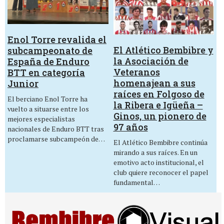
Enol Torre revalida el
El Atlético Bembibre y
subcampeonato de
la Asociación de
España de Enduro
Veteranos
BTT en categoría
homenajean a sus
Junior
raíces en Folgoso de
El berciano Enol Torre ha
la Ribera e Igüeña –
vuelto a situarse entre los
Ginos, un pionero de
mejores especialistas
97 años
nacionales de Enduro BTT tras
proclamarse subcampeón de…
El Atlético Bembibre continúa
mirando a sus raíces. En un
emotivo acto institucional, el
club quiere reconocer el papel
fundamental…