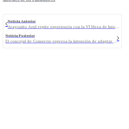
Noticia Anterior
Aragonito Azul repite experiencia con la VI Mesa de Intercambio de Minerales
Noticia Posterior
El concejal de Comercio expresa la intención de adaptar la ordenanza de terrazas a la realidad de la hostelería