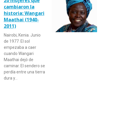
20 mujeres que
cambiaron la
historia: Wangari
Maathai (1940-
2011)
Nairobi, Kenia. Junio
de 1977. El sol
empezaba a caer
cuando Wangari
Maathai dejó de
caminar. El sendero se
perdía entre una tierra
dura y…