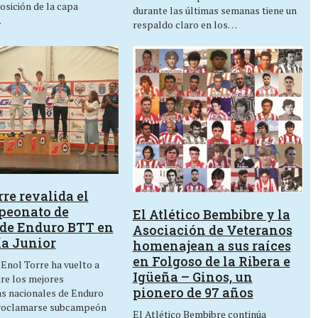
osición de la capa
durante las últimas semanas tiene un
…
respaldo claro en los…
re revalida el
peonato de
El Atlético Bembibre y la
de Enduro BTT en
Asociación de Veteranos
ía Junior
homenajean a sus raíces
en Folgoso de la Ribera e
 Enol Torre ha vuelto a
Igüeña – Ginos, un
tre los mejores
pionero de 97 años
as nacionales de Enduro
roclamarse subcampeón
El Atlético Bembibre continúa