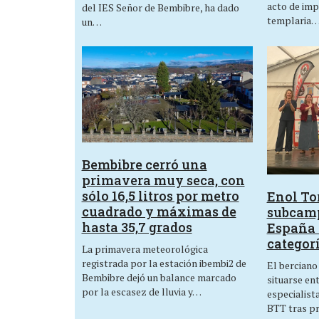
acto de imp
del IES Señor de Bembibre, ha dado
templaria
un…
Bembibre cerró una
primavera muy seca, con
sólo 16,5 litros por metro
Enol Tor
cuadrado y máximas de
subcam
hasta 35,7 grados
España 
categor
La primavera meteorológica
registrada por la estación ibembi2 de
El berciano
Bembibre dejó un balance marcado
situarse en
por la escasez de lluvia y…
especialist
BTT tras p