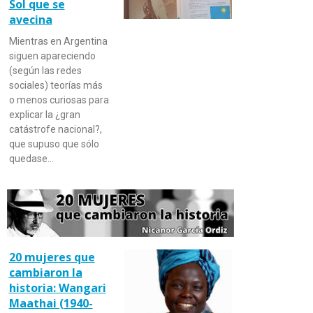
Sol que se
avecina
Mientras en Argentina
siguen apareciendo
(según las redes
sociales) teorías más
o menos curiosas para
explicar la ¿gran
catástrofe nacional?,
que supuso que sólo
quedase…
20 mujeres que
cambiaron la
historia: Wangari
Maathai (1940-