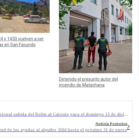
4 y 1430 vuelven a ser
as en San Facundo
Detenido el presunto autor del
incendio de Matachana
La Peña de Montañeros Gistredo prepara la tradicional subida del Belén al Catoute para el domingo 15 de diciembre
Noticia Posterior
itud de las ayudas al alquiler 2024 hasta el próximo 31 de enero