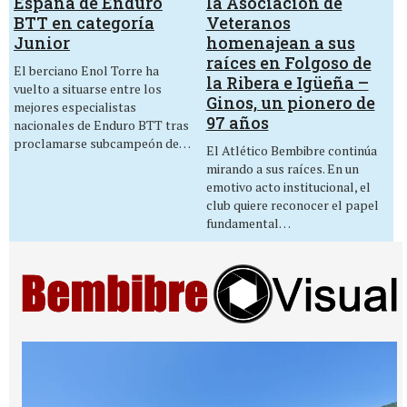
la Asociación de
España de Enduro
Veteranos
BTT en categoría
homenajean a sus
Junior
raíces en Folgoso de
El berciano Enol Torre ha
la Ribera e Igüeña –
vuelto a situarse entre los
Ginos, un pionero de
mejores especialistas
97 años
nacionales de Enduro BTT tras
proclamarse subcampeón de…
El Atlético Bembibre continúa
mirando a sus raíces. En un
emotivo acto institucional, el
club quiere reconocer el papel
fundamental…