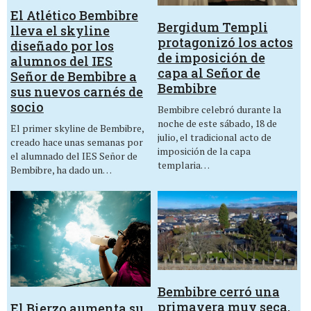
El Atlético Bembibre
Bergidum Templi
lleva el skyline
protagonizó los actos
diseñado por los
de imposición de
alumnos del IES
capa al Señor de
Señor de Bembibre a
Bembibre
sus nuevos carnés de
socio
Bembibre celebró durante la
noche de este sábado, 18 de
El primer skyline de Bembibre,
julio, el tradicional acto de
creado hace unas semanas por
imposición de la capa
el alumnado del IES Señor de
templaria…
Bembibre, ha dado un…
Bembibre cerró una
primavera muy seca,
El Bierzo aumenta su