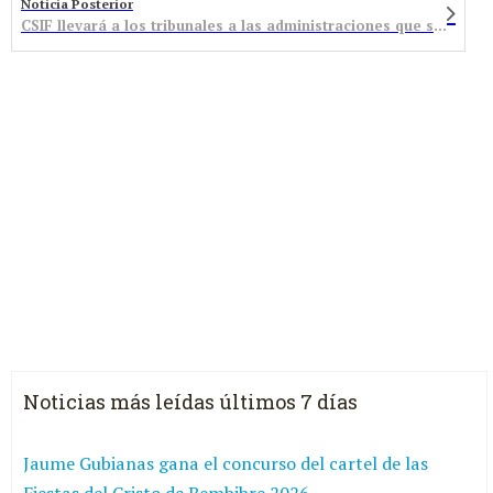
Noticia Posterior
CSIF llevará a los tribunales a las administraciones que superen el 8% de temporalidad
Noticias más leídas últimos 7 días
Jaume Gubianas gana el concurso del cartel de las
Fiestas del Cristo de Bembibre 2026