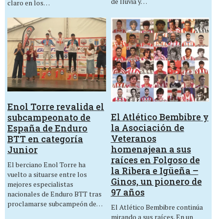
de lluvia y…
claro en los…
Enol Torre revalida el
El Atlético Bembibre y
subcampeonato de
la Asociación de
España de Enduro
Veteranos
BTT en categoría
homenajean a sus
Junior
raíces en Folgoso de
El berciano Enol Torre ha
la Ribera e Igüeña –
vuelto a situarse entre los
Ginos, un pionero de
mejores especialistas
97 años
nacionales de Enduro BTT tras
proclamarse subcampeón de…
El Atlético Bembibre continúa
mirando a sus raíces. En un