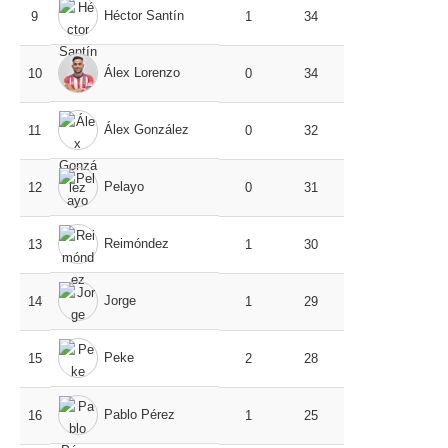
Héctor Santín
9
1
34
Álex Lorenzo
10
0
34
Álex González
11
0
32
Pelayo
12
0
31
Reimóndez
13
1
30
Jorge
14
1
29
Peke
15
2
28
Pablo Pérez
16
1
25