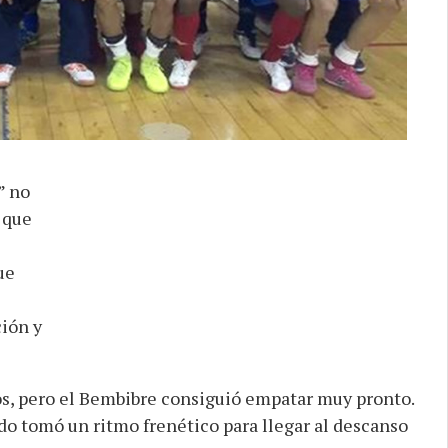
” no
 que
ue
ión y
os, pero el Bembibre consiguió empatar muy pronto.
tido tomó un ritmo frenético para llegar al descanso