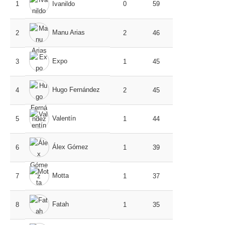
1
Ivanildo
0
59
Manu Arias
2
2
46
Expo
3
1
45
Hugo Fernández
4
2
45
Valentín
5
1
44
Álex Gómez
6
1
39
Motta
7
1
37
Fatah
8
1
35