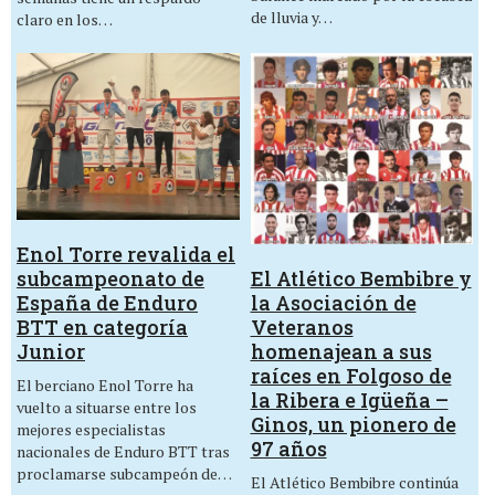
de lluvia y…
claro en los…
Enol Torre revalida el
El Atlético Bembibre y
subcampeonato de
la Asociación de
España de Enduro
Veteranos
BTT en categoría
homenajean a sus
Junior
raíces en Folgoso de
El berciano Enol Torre ha
la Ribera e Igüeña –
vuelto a situarse entre los
Ginos, un pionero de
mejores especialistas
97 años
nacionales de Enduro BTT tras
proclamarse subcampeón de…
El Atlético Bembibre continúa