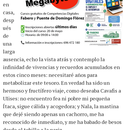
en
casa,
desp
ués
de
una
larga
ausencia, echo la vista atrás y contemplo la
infinidad de vivencias y recuerdos acumulados en
estos cinco meses: necesitaré años para
metabolizar este tesoro. En verdad ha sido un
hermoso y fructífero viaje, como deseaba Cavafis a
UIises: no encuentro fea ni pobre mi pequeña
Ítaca, sigue cálida y acogedora; y Nala, la mastina
que dejé siendo apenas un cachorro, me ha
reconocido de inmediato, y me ha babado de besos
desde el tobillo a la nariz.