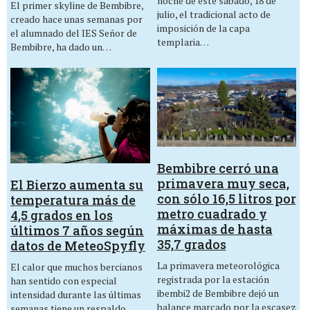
noche de este sábado, 18 de
El primer skyline de Bembibre,
julio, el tradicional acto de
creado hace unas semanas por
imposición de la capa
el alumnado del IES Señor de
templaria…
Bembibre, ha dado un…
Bembibre cerró una
primavera muy seca,
El Bierzo aumenta su
con sólo 16,5 litros por
temperatura más de
metro cuadrado y
4,5 grados en los
máximas de hasta
últimos 7 años según
35,7 grados
datos de MeteoSpyfly
La primavera meteorológica
El calor que muchos bercianos
registrada por la estación
han sentido con especial
ibembi2 de Bembibre dejó un
intensidad durante las últimas
balance marcado por la escasez
semanas tiene un respaldo