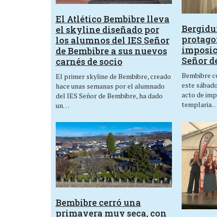
El Atlético Bembibre lleva
Bergid
el skyline diseñado por
protagon
los alumnos del IES Señor
imposic
de Bembibre a sus nuevos
Señor d
carnés de socio
Bembibre ce
El primer skyline de Bembibre, creado
este sábado,
hace unas semanas por el alumnado
acto de imp
del IES Señor de Bembibre, ha dado
templaria
un…
Bembibre cerró una
primavera muy seca, con