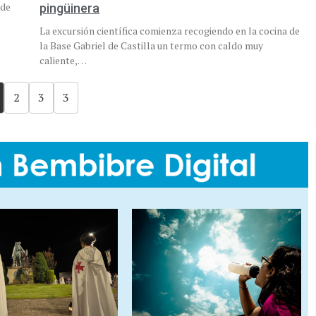
 de
pingüinera
La excursión científica comienza recogiendo en la cocina de
la Base Gabriel de Castilla un termo con caldo muy
caliente,…
2
3
3