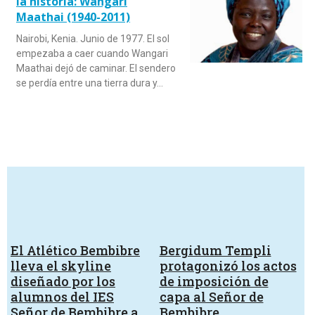
la historia: Wangari
Maathai (1940-2011)
Nairobi, Kenia. Junio de 1977. El sol
empezaba a caer cuando Wangari
Maathai dejó de caminar. El sendero
se perdía entre una tierra dura y…
El Atlético Bembibre
Bergidum Templi
lleva el skyline
protagonizó los actos
diseñado por los
de imposición de
alumnos del IES
capa al Señor de
Señor de Bembibre a
Bembibre