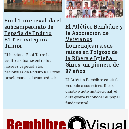
Enol Torre revalida el
El Atlético Bembibre y
subcampeonato de
la Asociación de
España de Enduro
Veteranos
BTT en categoría
homenajean a sus
Junior
raíces en Folgoso de
El berciano Enol Torre ha
la Ribera e Igüeña –
vuelto a situarse entre los
Ginos, un pionero de
mejores especialistas
97 años
nacionales de Enduro BTT tras
proclamarse subcampeón de…
El Atlético Bembibre continúa
mirando a sus raíces. En un
emotivo acto institucional, el
club quiere reconocer el papel
fundamental…