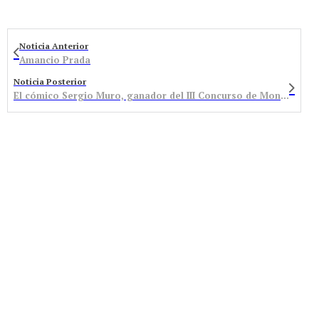
Noticia Anterior
Amancio Prada
Noticia Posterior
El cómico Sergio Muro, ganador del III Concurso de Monólogos de Bembibre