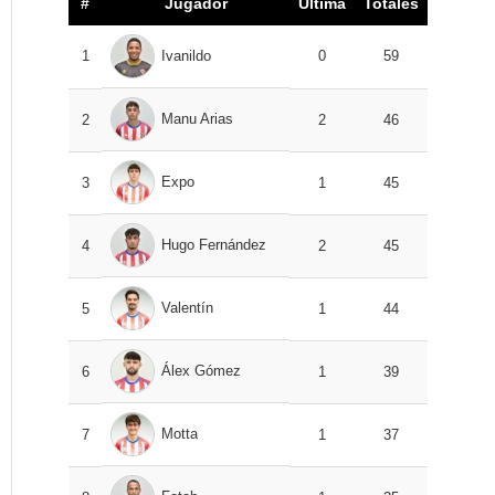
#
Jugador
Última
Totales
1
Ivanildo
0
59
Manu Arias
2
2
46
Expo
3
1
45
Hugo Fernández
4
2
45
Valentín
5
1
44
Álex Gómez
6
1
39
Motta
7
1
37