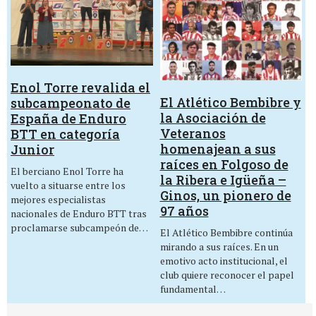
Enol Torre revalida el
El Atlético Bembibre y
subcampeonato de
la Asociación de
España de Enduro
Veteranos
BTT en categoría
homenajean a sus
Junior
raíces en Folgoso de
El berciano Enol Torre ha
la Ribera e Igüeña –
vuelto a situarse entre los
Ginos, un pionero de
mejores especialistas
97 años
nacionales de Enduro BTT tras
proclamarse subcampeón de…
El Atlético Bembibre continúa
mirando a sus raíces. En un
emotivo acto institucional, el
club quiere reconocer el papel
fundamental…