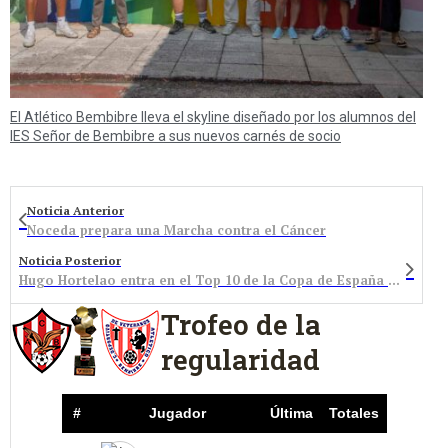
El Atlético Bembibre lleva el skyline diseñado por los alumnos del
IES Señor de Bembibre a sus nuevos carnés de socio
Noticia Anterior
Noceda prepara una Marcha contra el Cáncer
Noticia Posterior
Hugo Hortelao entra en el Top 10 de la Copa de España XCO Rali UCI en Lugo
Trofeo de la
regularidad
#
Jugador
Última
Totales