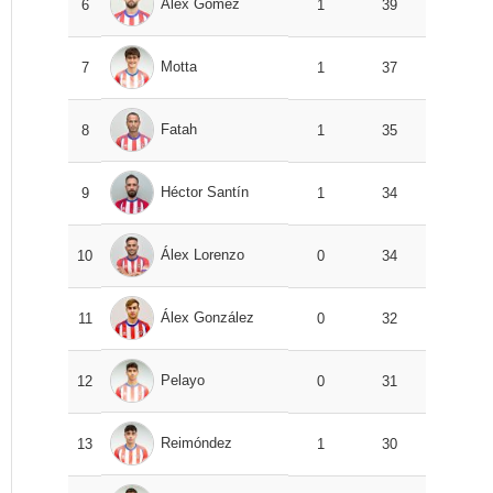
Álex Gómez
6
1
39
Motta
7
1
37
Fatah
8
1
35
Héctor Santín
9
1
34
Álex Lorenzo
10
0
34
Álex González
11
0
32
Pelayo
12
0
31
Reimóndez
13
1
30