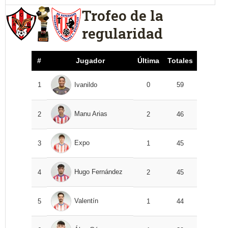
Trofeo de la
regularidad
#
Jugador
Última
Totales
1
Ivanildo
0
59
Manu Arias
2
2
46
Expo
3
1
45
Hugo Fernández
4
2
45
Valentín
5
1
44