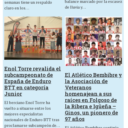
balance marcado por la escasez
semanas tiene un respaldo
de lluvia y…
claro en los…
Enol Torre revalida el
El Atlético Bembibre y
subcampeonato de
la Asociación de
España de Enduro
Veteranos
BTT en categoría
homenajean a sus
Junior
raíces en Folgoso de
El berciano Enol Torre ha
la Ribera e Igüeña –
vuelto a situarse entre los
Ginos, un pionero de
mejores especialistas
97 años
nacionales de Enduro BTT tras
proclamarse subcampeón de…
El Atlético Bembibre continúa