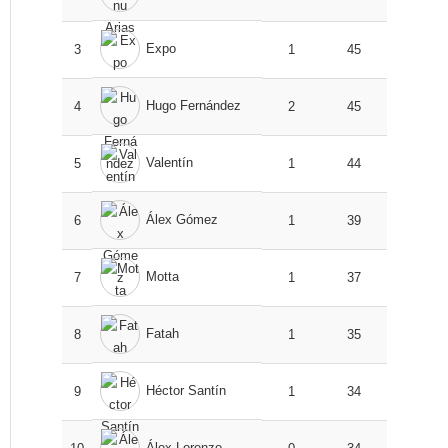
Expo
3
1
45
Hugo Fernández
4
2
45
Valentín
5
1
44
Álex Gómez
6
1
39
Motta
7
1
37
Fatah
8
1
35
Héctor Santín
9
1
34
Álex Lorenzo