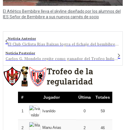
El Atlético Bembibre lleva el skyline diseñado por los alumnos del
IES Señor de Bembibre a sus nuevos carnés de socio
Noticia Anterior
El Club Ciclista Rías Baixas logra el fichaje del bembibrense Jesús Nanclares
Noticia Posterior
Carlos G. Mondelo repite como ganador del Trofeo Indoor de Navidad
Trofeo de la
regularidad
#
Jugador
Última
Totales
1
Ivanildo
0
59
Manu Arias
2
2
46