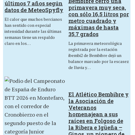
Bembibre cerró una
últimos 7 años según
primavera muy seca,
datos de MeteoSpyfly
con sólo 16,5 litros por
El calor que muchos bercianos
metro cuadrado y
han sentido con especial
máximas de hasta
intensidad durante las últimas
35,7 grados
semanas tiene un respaldo
La primavera meteorológica
claro en los…
registrada por la estación
ibembi2 de Bembibre dejó un
balance marcado por la escasez
de lluvia y…
El Atlético Bembibre y
la Asociación de
Veteranos
homenajean a sus
raíces en Folgoso de
la Ribera e Igüeña –
Ginos, un pionero de