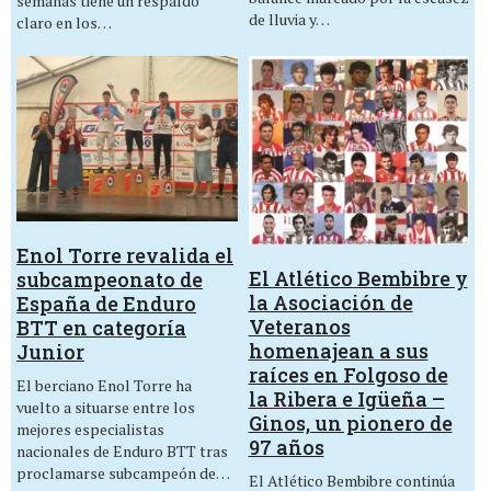
semanas tiene un respaldo
de lluvia y…
claro en los…
Enol Torre revalida el
El Atlético Bembibre y
subcampeonato de
la Asociación de
España de Enduro
Veteranos
BTT en categoría
homenajean a sus
Junior
raíces en Folgoso de
El berciano Enol Torre ha
la Ribera e Igüeña –
vuelto a situarse entre los
Ginos, un pionero de
mejores especialistas
97 años
nacionales de Enduro BTT tras
proclamarse subcampeón de…
El Atlético Bembibre continúa