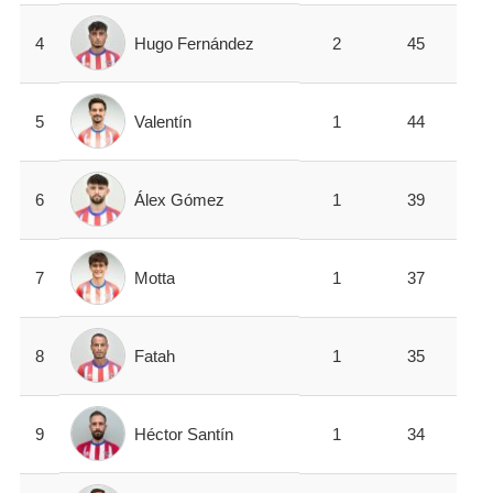
Hugo Fernández
4
2
45
Valentín
5
1
44
Álex Gómez
6
1
39
Motta
7
1
37
Fatah
8
1
35
Héctor Santín
9
1
34