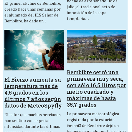
noche de este sábado, 18 de
El primer skyline de Bembibre,
julio, el tradicional acto de
creado hace unas semanas por
imposición de la capa
el alumnado del IES Señor de
templaria…
Bembibre, ha dado un…
Bembibre cerró una
primavera muy seca,
El Bierzo aumenta su
con sólo 16,5 litros por
temperatura más de
metro cuadrado y
4,5 grados en los
máximas de hasta
últimos 7 años según
35,7 grados
datos de MeteoSpyfly
La primavera meteorológica
El calor que muchos bercianos
registrada por la estación
han sentido con especial
ibembi2 de Bembibre dejó un
intensidad durante las últimas
balance marcado por la escasez