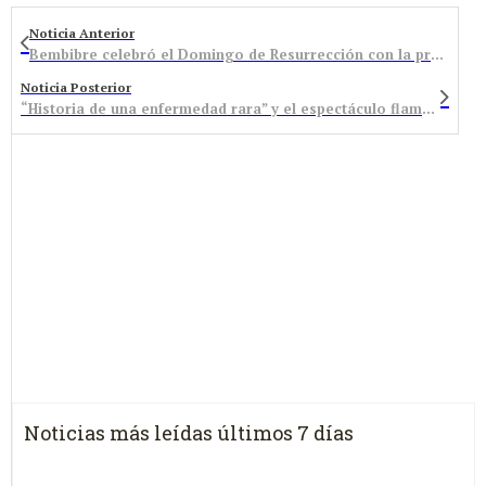
Noticia Anterior
Bembibre celebró el Domingo de Resurrección con la procesión del Encuentro
Noticia Posterior
“Historia de una enfermedad rara” y el espectáculo flamenco “Canasteros” en el Benevivere
Noticias más leídas últimos 7 días