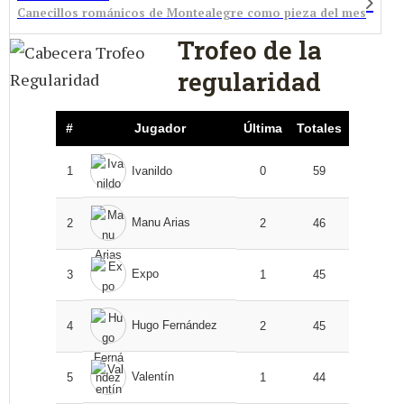
Canecillos románicos de Montealegre como pieza del mes
Trofeo de la
regularidad
#
Jugador
Última
Totales
1
Ivanildo
0
59
Manu Arias
2
2
46
Expo
3
1
45
Hugo Fernández
4
2
45
Valentín
5
1
44