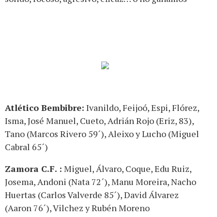
Atlético Bembibre:
Ivanildo, Feijoó, Espi, Flórez,
Isma, José Manuel, Cueto, Adrián Rojo (Eriz, 83),
Tano (Marcos Rivero 59´), Aleixo y Lucho (Miguel
Cabral 65´)
Zamora C.F. :
Miguel, Álvaro, Coque, Edu Ruiz,
Josema, Andoni (Nata 72´), Manu Moreira, Nacho
Huertas (Carlos Valverde 85´), David Álvarez
(Aaron 76´), Vilchez y Rubén Moreno