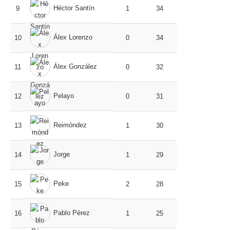
Héctor Santín
9
1
34
Álex Lorenzo
10
0
34
Álex González
11
0
32
Pelayo
12
0
31
Reimóndez
13
1
30
Jorge
14
1
29
Peke
15
2
28
Pablo Pérez
16
1
25