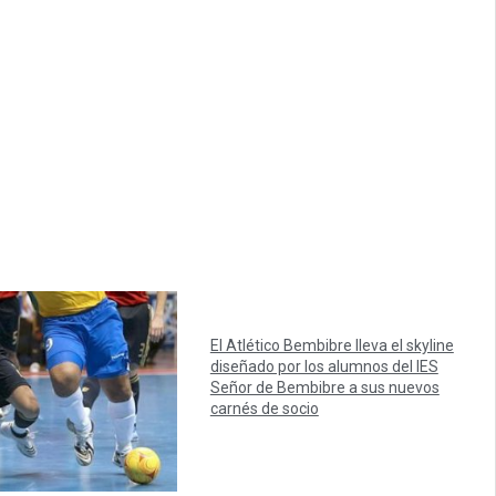
El Atlético Bembibre lleva el skyline
diseñado por los alumnos del IES
Señor de Bembibre a sus nuevos
carnés de socio