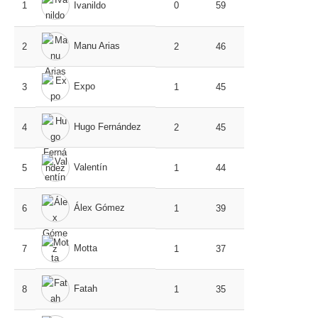
1
Ivanildo
0
59
Manu Arias
2
2
46
Expo
3
1
45
Hugo Fernández
4
2
45
Valentín
5
1
44
Álex Gómez
6
1
39
Motta
7
1
37
Fatah
8
1
35