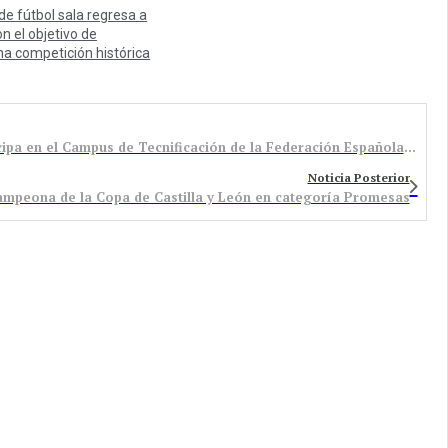
 de fútbol sala regresa a
n el objetivo de
na competición histórica
La canterana del Bembibre HC Irene Blanco participa en el Campus de Tecnificación de la Federación Española de Patinaje
Noticia Posterior
ampeona de la Copa de Castilla y León en categoría Promesas