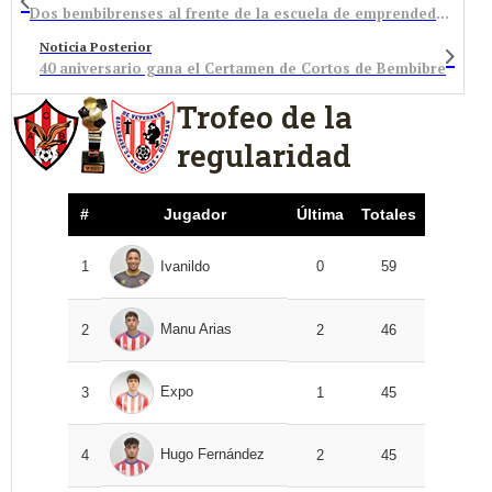
Dos bembibrenses al frente de la escuela de emprendedores en León
Noticia Posterior
40 aniversario gana el Certamen de Cortos de Bembibre
Trofeo de la
regularidad
#
Jugador
Última
Totales
1
Ivanildo
0
59
Manu Arias
2
2
46
Expo
3
1
45
Hugo Fernández
4
2
45