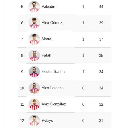
Valentín
5
1
44
Álex Gómez
6
1
39
Motta
7
1
37
Fatah
8
1
35
Héctor Santín
9
1
34
Álex Lorenzo
10
0
34
Álex González
11
0
32
Pelayo
12
0
31