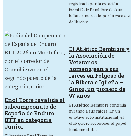
registrada por la estación
ibembi2 de Bembibre dejó un
balance marcado por la escasez
de lluvia y…
El Atlético Bembibre y
la Asociación de
Veteranos
homenajean a sus
raíces en Folgoso de
la Ribera e Igüeña –
Ginos, un pionero de
97 años
Enol Torre revalida el
El Atlético Bembibre continúa
subcampeonato de
mirando a sus raíces. En un
España de Enduro
emotivo acto institucional, el
BTT en categoría
club quiere reconocer el papel
Junior
fundamental…
El berciano Enol Torre ha