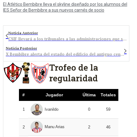
El Atlético Bembibre lleva el skyline diseñado por los alumnos del
IES Señor de Bembibre a sus nuevos carnés de socio
Noticia Anterior
CSIF llevará a los tribunales a las administraciones que superen el 8% de temporalidad
Noticia Posterior
X Bembibre alerta del estado del edificio del antiguo centro de salud e insta a la alcaldesa a dar explicaciones
Trofeo de la
regularidad
#
Jugador
Última
Totales
1
Ivanildo
0
59
Manu Arias
2
2
46