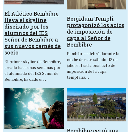
El Atlético Bembibre
Bergidum Templi
lleva el skyline
protagonizó los actos
diseñado por los
de imposición de
alumnos del IES
capa al Señor de
Señor de Bembibre a
Bembibre
sus nuevos carnés de
socio
Bembibre celebró durante la
noche de este sábado, 18 de
El primer skyline de Bembibre,
julio, el tradicional acto de
creado hace unas semanas por
imposición de la capa
el alumnado del IES Señor de
templaria…
Bembibre, ha dado un…
Bembibre cerró una