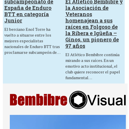
El Atlético Bembibre y
subcampeonato de
la Asociación de
España de Enduro
Veteranos
BTT en categoría
homenajean a sus
Junior
raíces en Folgoso de
El berciano Enol Torre ha
la Ribera e Igüeña –
vuelto a situarse entre los
Ginos, un pionero de
mejores especialistas
97 años
nacionales de Enduro BTT tras
proclamarse subcampeón de…
El Atlético Bembibre continúa
mirando a sus raíces. En un
emotivo acto institucional, el
club quiere reconocer el papel
fundamental…