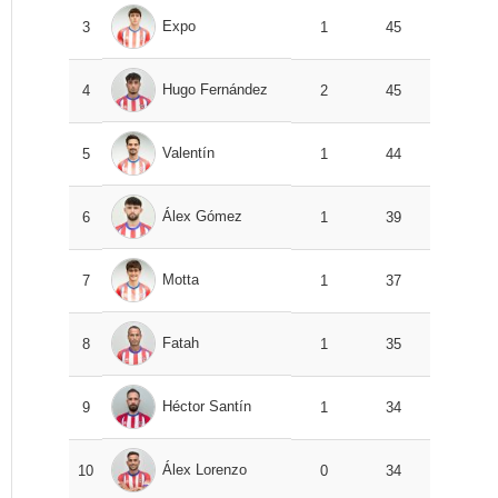
Expo
3
1
45
Hugo Fernández
4
2
45
Valentín
5
1
44
Álex Gómez
6
1
39
Motta
7
1
37
Fatah
8
1
35
Héctor Santín
9
1
34
Álex Lorenzo
10
0
34