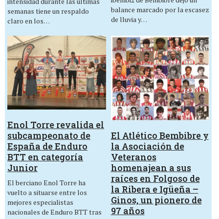
intensidad durante las últimas
balance marcado por la escasez
semanas tiene un respaldo
de lluvia y…
claro en los…
Enol Torre revalida el
El Atlético Bembibre y
subcampeonato de
la Asociación de
España de Enduro
Veteranos
BTT en categoría
homenajean a sus
Junior
raíces en Folgoso de
El berciano Enol Torre ha
la Ribera e Igüeña –
vuelto a situarse entre los
Ginos, un pionero de
mejores especialistas
97 años
nacionales de Enduro BTT tras