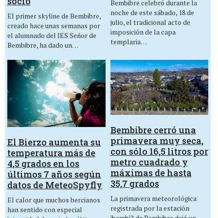
socio
Bembibre celebró durante la
noche de este sábado, 18 de
El primer skyline de Bembibre,
julio, el tradicional acto de
creado hace unas semanas por
imposición de la capa
el alumnado del IES Señor de
templaria…
Bembibre, ha dado un…
Bembibre cerró una
primavera muy seca,
El Bierzo aumenta su
con sólo 16,5 litros por
temperatura más de
metro cuadrado y
4,5 grados en los
máximas de hasta
últimos 7 años según
35,7 grados
datos de MeteoSpyfly
La primavera meteorológica
El calor que muchos bercianos
registrada por la estación
han sentido con especial
ibembi2 de Bembibre dejó un