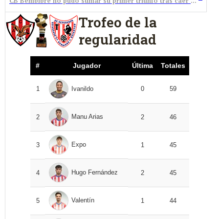
CB Bembibre no pudo sumar su primer triunfo tras caer frente al Avenida de Salamanca
Trofeo de la
regularidad
#
Jugador
Última
Totales
1
Ivanildo
0
59
Manu Arias
2
2
46
Expo
3
1
45
Hugo Fernández
4
2
45
Valentín
5
1
44