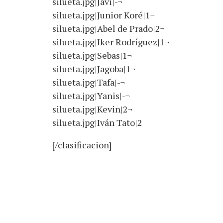
silueta.jpg|Javi|-¬
silueta.jpg|Junior Koré|1¬
silueta.jpg|Abel de Prado|2¬
silueta.jpg|Iker Rodríguez|1¬
silueta.jpg|Sebas|1¬
silueta.jpg|Jagoba|1¬
silueta.jpg|Tafa|-¬
silueta.jpg|Yanis|-¬
silueta.jpg|Kevin|2¬
silueta.jpg|Iván Tato|2
[/clasificacion]