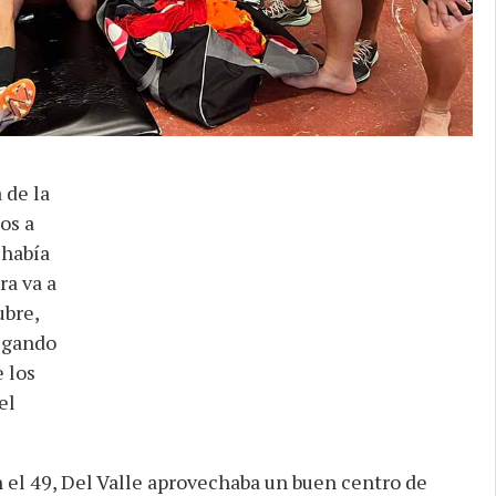
 de la
os a
 había
ra va a
ubre,
egando
 los
el
n el 49, Del Valle aprovechaba un buen centro de