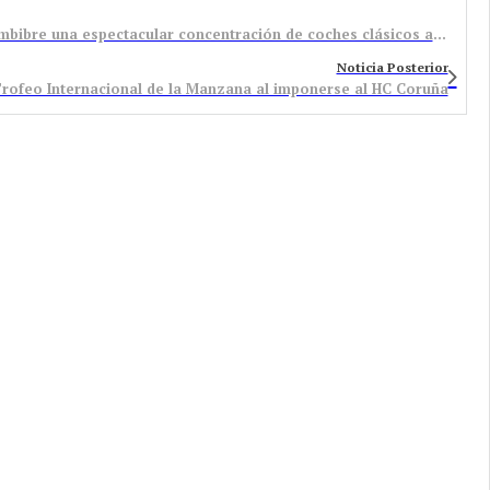
La Gastrocruising Tour American Cars llevó a Bembibre una espectacular concentración de coches clásicos americanos
Noticia Posterior
 Trofeo Internacional de la Manzana al imponerse al HC Coruña