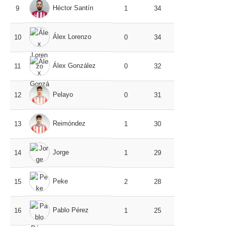
Héctor Santín
9
1
34
Álex Lorenzo
10
0
34
Álex González
11
0
32
Pelayo
12
0
31
Reimóndez
13
1
30
Jorge
14
1
29
Peke
15
2
28
Pablo Pérez
16
1
25