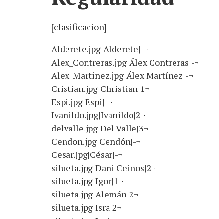
[clasificacion]
Alderete.jpg|Alderete|-¬
Alex_Contreras.jpg|Álex Contreras|-¬
Alex_Martinez.jpg|Álex Martínez|-¬
Cristian.jpg|Christian|1¬
Espi.jpg|Espi|-¬
Ivanildo.jpg|Ivanildo|2¬
delvalle.jpg|Del Valle|3¬
Cendon.jpg|Cendón|-¬
Cesar.jpg|César|-¬
silueta.jpg|Dani Ceinos|2¬
silueta.jpg|Igor|1¬
silueta.jpg|Alemán|2¬
silueta.jpg|Isra|2¬