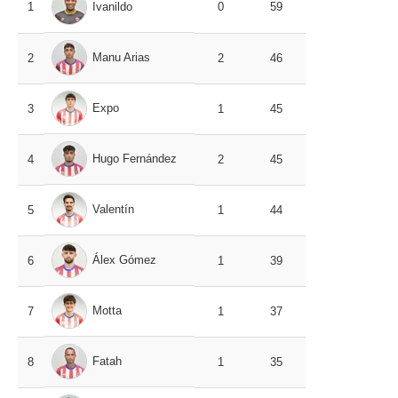
1
Ivanildo
0
59
Manu Arias
2
2
46
Expo
3
1
45
Hugo Fernández
4
2
45
Valentín
5
1
44
Álex Gómez
6
1
39
Motta
7
1
37
Fatah
8
1
35