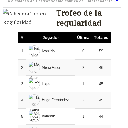
La alcaldesa de Castropodame califica de “interesada” la versión de la secretaria que llega 50 días después del pronunciamiento judicial
Trofeo de la
regularidad
#
Jugador
Última
Totales
1
Ivanildo
0
59
Manu Arias
2
2
46
Expo
3
1
45
Hugo Fernández
4
2
45
Valentín
5
1
44