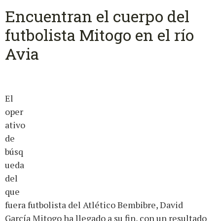
Encuentran el cuerpo del
futbolista Mitogo en el río
Avia
El
oper
ativo
de
búsq
ueda
del
que
fuera futbolista del Atlético Bembibre, David
García Mitogo ha llegado a su fin, con un resultado