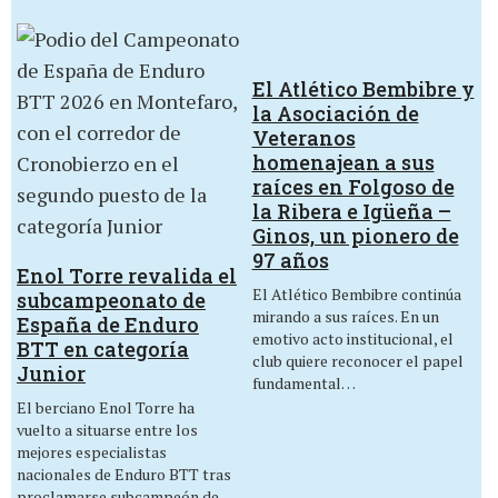
El Atlético Bembibre y
la Asociación de
Veteranos
homenajean a sus
raíces en Folgoso de
la Ribera e Igüeña –
Ginos, un pionero de
97 años
Enol Torre revalida el
El Atlético Bembibre continúa
subcampeonato de
mirando a sus raíces. En un
España de Enduro
emotivo acto institucional, el
BTT en categoría
club quiere reconocer el papel
Junior
fundamental…
El berciano Enol Torre ha
vuelto a situarse entre los
mejores especialistas
nacionales de Enduro BTT tras
proclamarse subcampeón de…