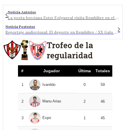
Noticia Anterior
La poeta berciana Ester Folgueral visita Bembibre en el ciclo literario Tiempo de Palabras
Noticia Posterior
Reportaje audiovisual: El deporte en Bembibre / XX Gala del Deporte de Bembibre
Trofeo de la
regularidad
#
Jugador
Última
Totales
1
Ivanildo
0
59
Manu Arias
2
2
46
Expo
3
1
45