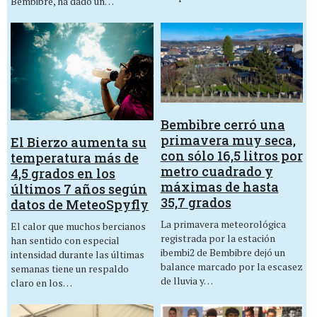
Bembibre, ha dado un…
Bembibre cerró una
primavera muy seca,
El Bierzo aumenta su
con sólo 16,5 litros por
temperatura más de
metro cuadrado y
4,5 grados en los
máximas de hasta
últimos 7 años según
35,7 grados
datos de MeteoSpyfly
La primavera meteorológica
El calor que muchos bercianos
registrada por la estación
han sentido con especial
ibembi2 de Bembibre dejó un
intensidad durante las últimas
balance marcado por la escasez
semanas tiene un respaldo
de lluvia y…
claro en los…