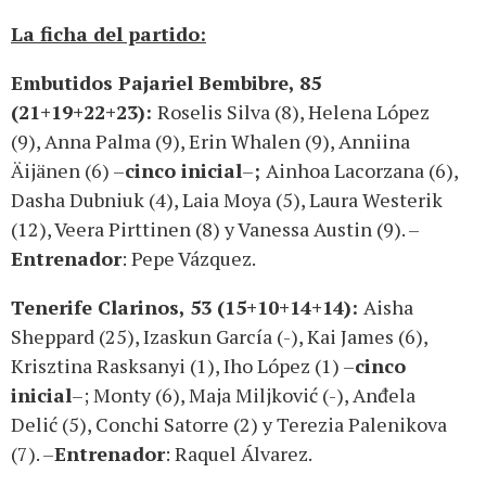
La ficha del partido:
Embutidos Pajariel Bembibre, 85
(21+19+22+23):
Roselis Silva (8), Helena López
(9), Anna Palma (9), Erin Whalen (9), Anniina
Äijänen (6) –
cinco inicial
–
;
Ainhoa Lacorzana (6),
Dasha Dubniuk (4), Laia Moya (5), Laura Westerik
(12), Veera Pirttinen (8) y Vanessa Austin (9). –
Entrenador
: Pepe Vázquez.
Tenerife Clarinos, 53 (15+10+14+14):
Aisha
Sheppard (25), Izaskun García (-), Kai James (6),
Krisztina Rasksanyi (1), Iho López (1) ­–
cinco
inicial
–; Monty (6), Maja Miljković (-), Anđela
Delić (5), Conchi Satorre (2) y Terezia Palenikova
(7). ­–
Entrenador
: Raquel Álvarez.