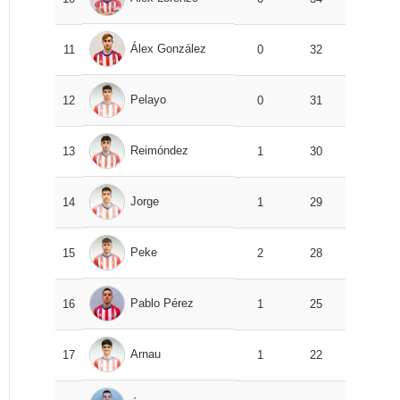
Álex González
11
0
32
Pelayo
12
0
31
Reimóndez
13
1
30
Jorge
14
1
29
Peke
15
2
28
Pablo Pérez
16
1
25
Arnau
17
1
22