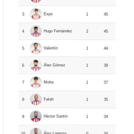
Expo
3
1
45
Hugo Fernández
4
2
45
Valentín
5
1
44
Álex Gómez
6
1
39
Motta
7
1
37
Fatah
8
1
35
Héctor Santín
9
1
34
Álex Lorenzo
10
0
34