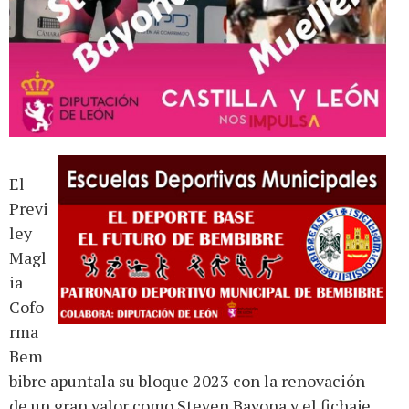
El
Previ
ley
Magl
ia
Cofo
rma
Bem
bibre apuntala su bloque 2023 con la renovación
de un gran valor como Steven Bayona y el fichaje