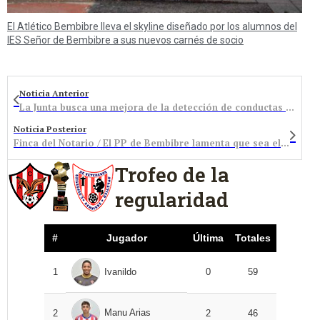
El Atlético Bembibre lleva el skyline diseñado por los alumnos del
IES Señor de Bembibre a sus nuevos carnés de socio
Noticia Anterior
La Junta busca una mejora de la detección de conductas perjudiciales para los menores en los centros educativos
Noticia Posterior
Finca del Notario / El PP de Bembibre lamenta que sea el ciudadano el que “paga los platos rotos” por la gestión municipal
Trofeo de la
regularidad
#
Jugador
Última
Totales
1
Ivanildo
0
59
Manu Arias
2
2
46