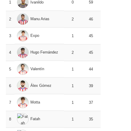
1
Ivanildo
0
59
Manu Arias
2
2
46
Expo
3
1
45
Hugo Fernández
4
2
45
Valentín
5
1
44
Álex Gómez
6
1
39
Motta
7
1
37
Fatah
8
1
35