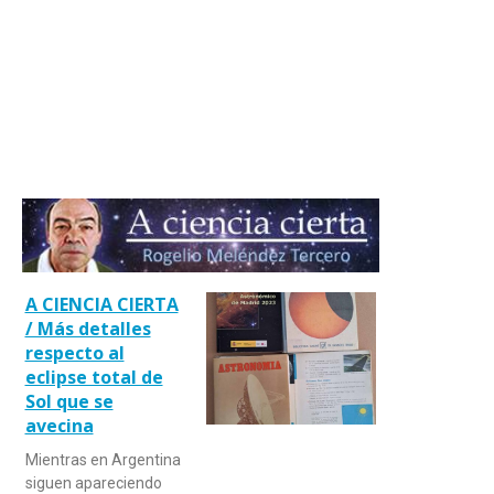
A CIENCIA CIERTA
/ Más detalles
respecto al
eclipse total de
Sol que se
avecina
Mientras en Argentina
siguen apareciendo