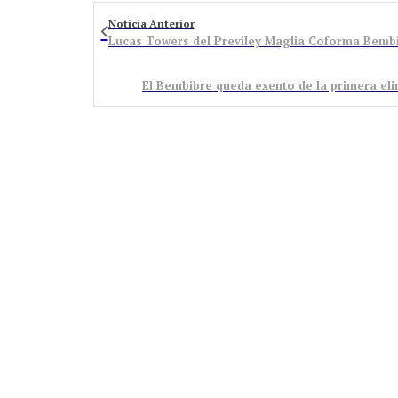
Noticia Anterior
Lucas Towers del Previley Maglia Coforma Bembib
El Bembibre queda exento de la primera eli