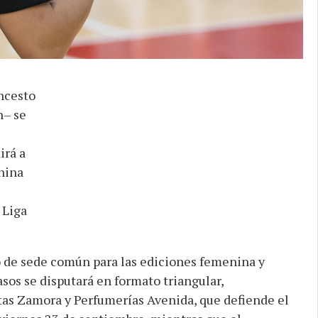
oncesto
n– se
irá a
nina
 Liga
to de sede común para las ediciones femenina y
sos se disputará en formato triangular,
tas Zamora y Perfumerías Avenida, que defiende el