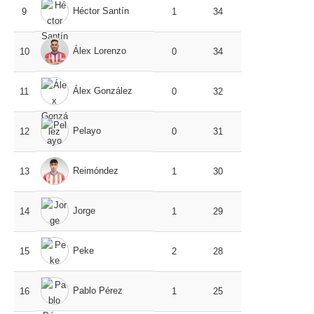
Héctor Santín
9
1
34
Álex Lorenzo
10
0
34
Álex González
11
0
32
Pelayo
12
0
31
Reimóndez
13
1
30
Jorge
14
1
29
Peke
15
2
28
Pablo Pérez
16
1
25