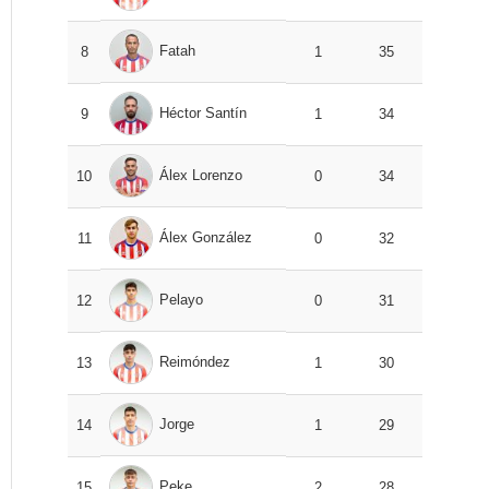
Fatah
8
1
35
Héctor Santín
9
1
34
Álex Lorenzo
10
0
34
Álex González
11
0
32
Pelayo
12
0
31
Reimóndez
13
1
30
Jorge
14
1
29
Peke
15
2
28