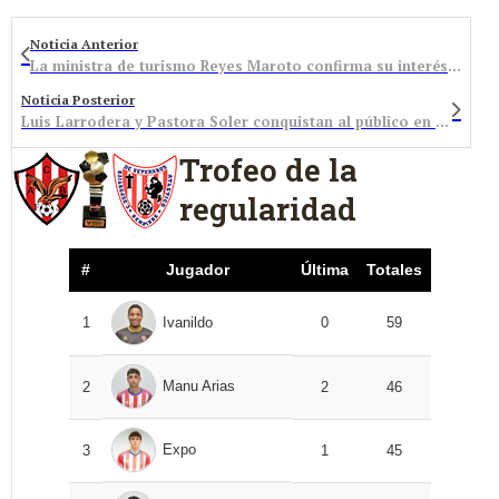
Noticia Anterior
La ministra de turismo Reyes Maroto confirma su interés por asistir al Festival de la Trucha en San Facundo
Noticia Posterior
Luis Larrodera y Pastora Soler conquistan al público en el XLIX Festival del Botillo de Bembibre
Trofeo de la
regularidad
#
Jugador
Última
Totales
1
Ivanildo
0
59
Manu Arias
2
2
46
Expo
3
1
45