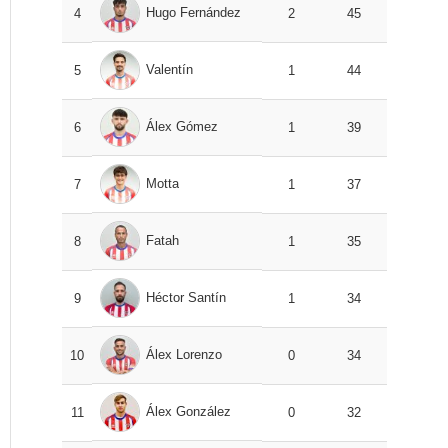
Hugo Fernández
4
2
45
Valentín
5
1
44
Álex Gómez
6
1
39
Motta
7
1
37
Fatah
8
1
35
Héctor Santín
9
1
34
Álex Lorenzo
10
0
34
Álex González
11
0
32