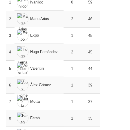
1
Ivanildo
0
59
Manu Arias
2
2
46
Expo
3
1
45
Hugo Fernández
4
2
45
Valentín
5
1
44
Álex Gómez
6
1
39
Motta
7
1
37
Fatah
8
1
35