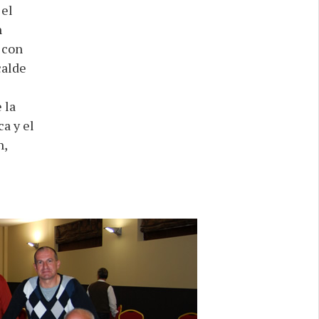
 el
n
 con
calde
 la
a y el
n,