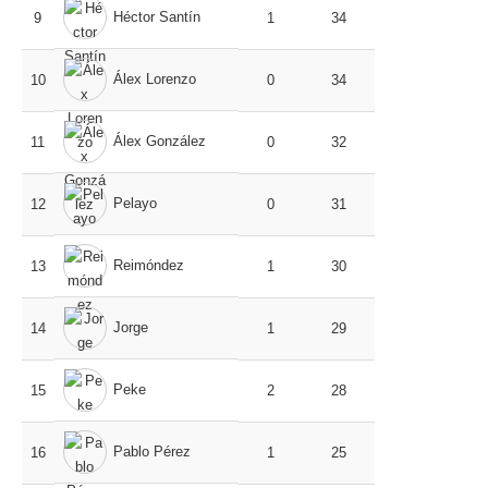
Héctor Santín
9
1
34
Álex Lorenzo
10
0
34
Álex González
11
0
32
Pelayo
12
0
31
Reimóndez
13
1
30
Jorge
14
1
29
Peke
15
2
28
Pablo Pérez
16
1
25