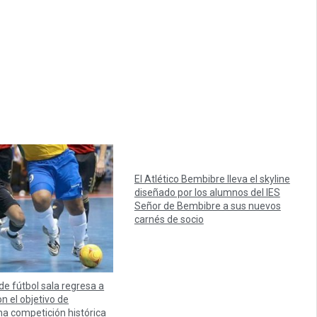
El Atlético Bembibre lleva el skyline
diseñado por los alumnos del IES
Señor de Bembibre a sus nuevos
carnés de socio
 de fútbol sala regresa a
n el objetivo de
na competición histórica