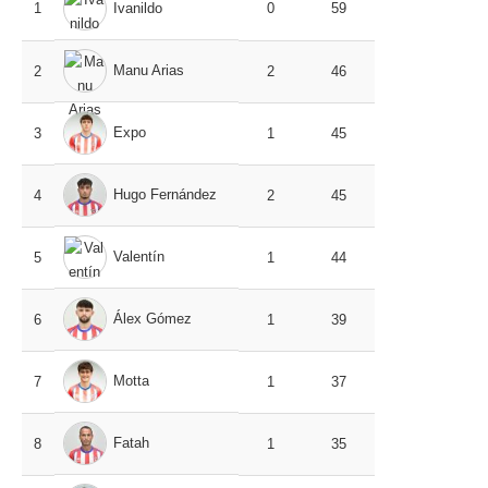
1
Ivanildo
0
59
Manu Arias
2
2
46
Expo
3
1
45
Hugo Fernández
4
2
45
Valentín
5
1
44
Álex Gómez
6
1
39
Motta
7
1
37
Fatah
8
1
35