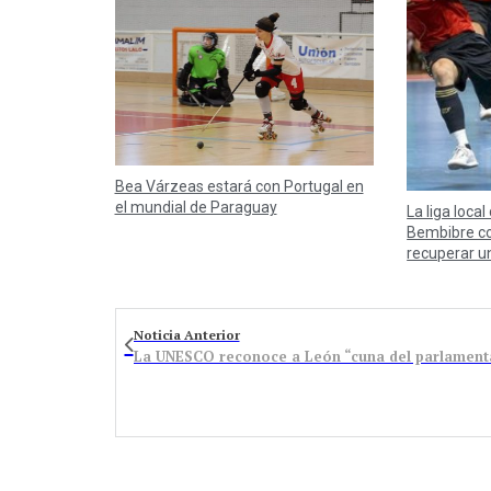
Bea Várzeas estará con Portugal en
el mundial de Paraguay
La liga local
Bembibre co
recuperar u
Noticia Anterior
La UNESCO reconoce a León “cuna del parlament